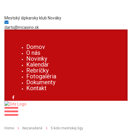
Mestský šípkarsky klub Nováky
darts@mcasino.sk
Domov
O nás
Novinky
Kalendár
Rebríčky
Fotogaléria
Dokumenty
Kontakt
Home
Nezaradené
5.kolo mestskej ligy