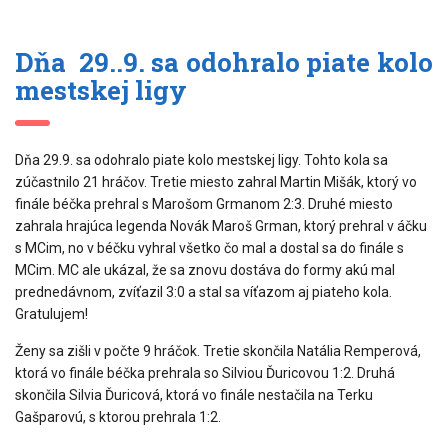
Dňa 29..9. sa odohralo piate kolo
mestskej ligy
Dňa 29.9. sa odohralo piate kolo mestskej ligy. Tohto kola sa
zúčastnilo 21 hráčov. Tretie miesto zahral Martin Mišák, ktorý vo
finále béčka prehral s Marošom Grmanom 2:3. Druhé miesto
zahrala hrajúca legenda Novák Maroš Grman, ktorý prehral v áčku
s MCim, no v béčku vyhral všetko čo mal a dostal sa do finále s
MCim. MC ale ukázal, že sa znovu dostáva do formy akú mal
prednedávnom, zvíťazil 3:0 a stal sa víťazom aj piateho kola.
Gratulujem!
Ženy sa zišli v počte 9 hráčok. Tretie skončila Natália Remperová,
ktorá vo finále béčka prehrala so Silviou Ďuricovou 1:2. Druhá
skončila Silvia Ďuricová, ktorá vo finále nestačila na Terku
Gašparovú, s ktorou prehrala 1:2.