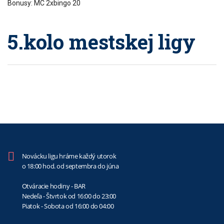
Bonusy: MC 2xbingo 20
5.kolo mestskej ligy
Novácku ligu hráme každý utorok
o 18:00 hod. od septembra do júna
Otváracie hodiny - BAR
Nedeľa - Štvrtok od 16:00 do 23:00
Piatok - Sobota od 16:00 do 04:00