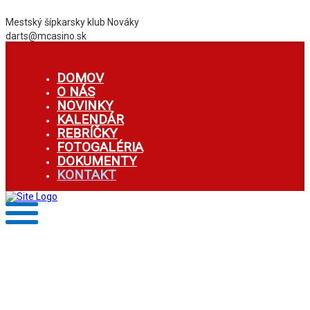
Mestský šípkarsky klub Nováky
darts@mcasino.sk
DOMOV
O NÁS
NOVINKY
KALENDÁR
REBRÍČKY
FOTOGALÉRIA
DOKUMENTY
KONTAKT