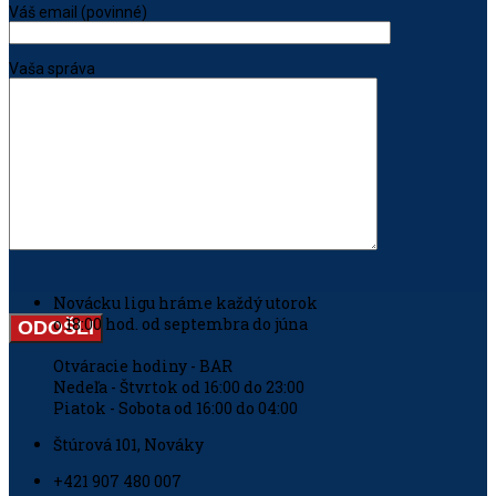
Váš email (povinné)
Vaša správa
Novácku ligu hráme každý utorok
o 18:00 hod. od septembra do júna
Otváracie hodiny - BAR
Nedeľa - Štvrtok od 16:00 do 23:00
Piatok - Sobota od 16:00 do 04:00
Štúrová 101, Nováky
+421 907 480 007